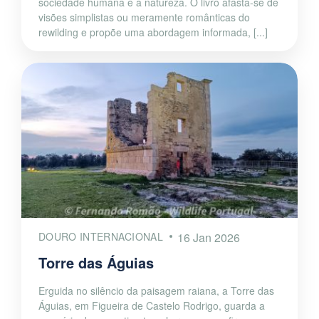
sociedade humana e a natureza. O livro afasta-se de
visões simplistas ou meramente românticas do
rewilding e propõe uma abordagem informada, [...]
DOURO INTERNACIONAL
16 Jan 2026
Torre das Águias
Erguida no silêncio da paisagem raiana, a Torre das
Águias, em Figueira de Castelo Rodrigo, guarda a