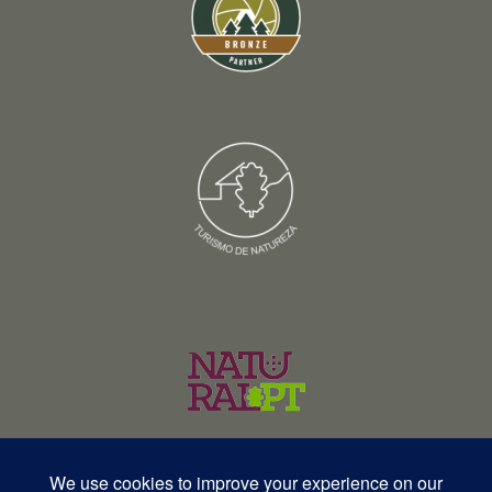
© Copyright 2026 – Wildlife Portugal – Todos os direitos reservados •
RNAVT 12577 | RNAAT 369/2025