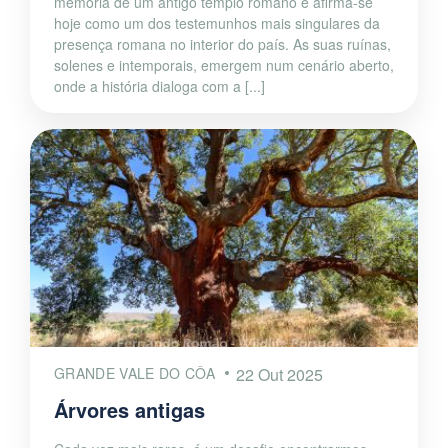
memória de um antigo templo romano e afirma-se
hoje como um dos testemunhos mais singulares da
presença romana no interior do país. As suas ruínas,
solenes e intemporais, emergem num cenário aberto,
onde a história dialoga com a [...]
GRANDE VALE DO CÔA
22 Out 2025
Árvores antigas