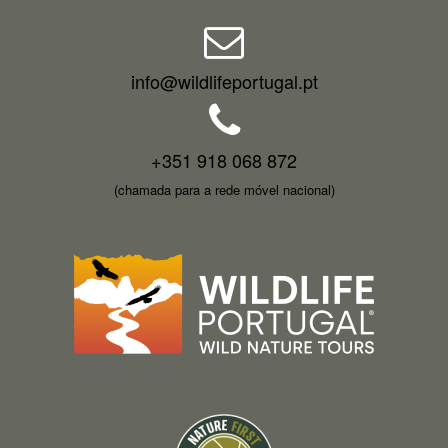
info@wildlifeportugal.pt
+351 918 068 872
(chamada para a rede móvel nacional)