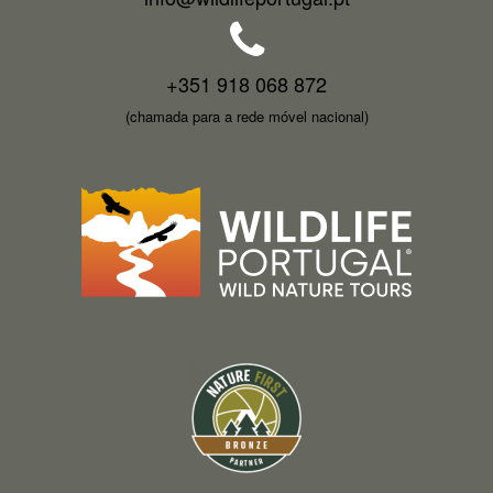
+351 918 068 872
(chamada para a rede móvel nacional)