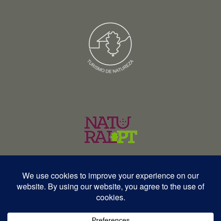
© Copyright 2026 – Wildlife Portugal – Todos os direitos reservados •
RNAVT 12577 | RNAAT 369/2025