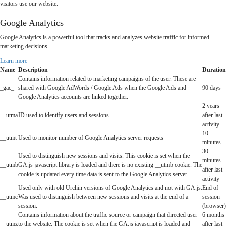
visitors use our website.
Google Analytics
Google Analytics is a powerful tool that tracks and analyzes website traffic for informed
marketing decisions.
Learn more
Name
Description
Duration
Contains information related to marketing campaigns of the user. These are
_gac_
shared with Google AdWords / Google Ads when the Google Ads and
90 days
Google Analytics accounts are linked together.
2 years
__utma
ID used to identify users and sessions
after last
activity
10
__utmt
Used to monitor number of Google Analytics server requests
minutes
30
Used to distinguish new sessions and visits. This cookie is set when the
minutes
__utmb
GA.js javascript library is loaded and there is no existing __utmb cookie. The
after last
cookie is updated every time data is sent to the Google Analytics server.
activity
Used only with old Urchin versions of Google Analytics and not with GA.js.
End of
__utmc
Was used to distinguish between new sessions and visits at the end of a
session
session.
(browser)
Contains information about the traffic source or campaign that directed user
6 months
__utmz
to the website. The cookie is set when the GA.js javascript is loaded and
after last