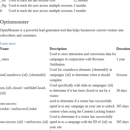
_fbc
Used to track the last session visit.
12 months
_fbp
Used to track the user across multiple sessions.
3 months
fr
Used to track the user across multiple sessions.
3 months
Optinmonster
OptinMonster is a powerful lead generation tool that helps businesses convert visitors into
subscribers and customers.
Learn more
Name
Description
Duration
Used to store interaction and conversion data for
_omra
campaigns in conjunction with Revenue
1 year
Attribution
Used for countdown elements {elementId} in
omCountdown-{id}-{elementId}
campaigns {id} to determine when it should
Session
complete
Used specifically with slide-in campaigns {id}
om-{id}-closed / omSlideClosed-
to determine if it has been closed or not by a
30 days
{id}
visitor.
used to determine if a visitor has successfully
om-success-
opted in to any campaign on your site to unlock
365 days
cookie / omSuccessCookie
content when using the Content Locking feature.
Used to determine if a visitor has successfully
om-success-{id} / omSuccess-{id}
opted in to a campaign with the ID of {id} on
365 days
your site