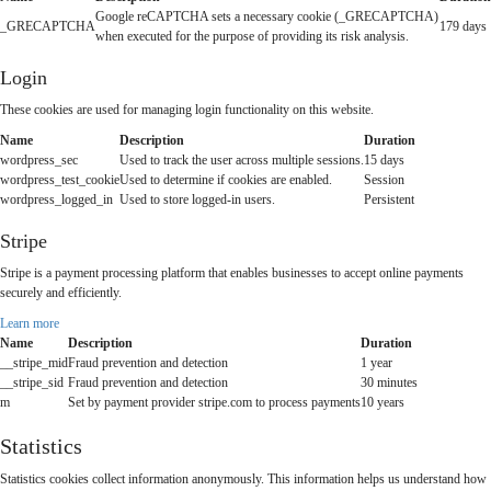
Google reCAPTCHA sets a necessary cookie (_GRECAPTCHA)
_GRECAPTCHA
179 days
when executed for the purpose of providing its risk analysis.
Login
These cookies are used for managing login functionality on this website.
Name
Description
Duration
wordpress_sec
Used to track the user across multiple sessions.
15 days
wordpress_test_cookie
Used to determine if cookies are enabled.
Session
wordpress_logged_in
Used to store logged-in users.
Persistent
Stripe
Stripe is a payment processing platform that enables businesses to accept online payments
securely and efficiently.
Learn more
Name
Description
Duration
__stripe_mid
Fraud prevention and detection
1 year
__stripe_sid
Fraud prevention and detection
30 minutes
m
Set by payment provider stripe.com to process payments
10 years
Statistics
Statistics cookies collect information anonymously. This information helps us understand how