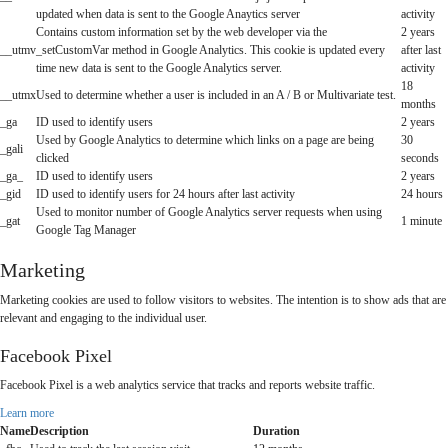
updated when data is sent to the Google Anaytics server
activity
Contains custom information set by the web developer via the
2 years
__utmv
_setCustomVar method in Google Analytics. This cookie is updated every
after last
time new data is sent to the Google Analytics server.
activity
18
__utmx
Used to determine whether a user is included in an A / B or Multivariate test.
months
_ga
ID used to identify users
2 years
Used by Google Analytics to determine which links on a page are being
30
_gali
clicked
seconds
_ga_
ID used to identify users
2 years
_gid
ID used to identify users for 24 hours after last activity
24 hours
Used to monitor number of Google Analytics server requests when using
_gat
1 minute
Google Tag Manager
Marketing
Marketing cookies are used to follow visitors to websites. The intention is to show ads that are
relevant and engaging to the individual user.
Facebook Pixel
Facebook Pixel is a web analytics service that tracks and reports website traffic.
Learn more
Name
Description
Duration