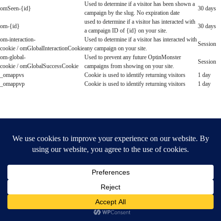
Used to determine if a visitor has been shown a
omSeen-{id}
30 days
campaign by the slug. No expiration date
used to determine if a visitor has interacted with
om-{id}
30 days
a campaign ID of {id} on your site.
om-interaction-
Used to determine if a visitor has interacted with
Session
cookie / omGlobalInteractionCookie
any campaign on your site.
om-global-
Used to prevent any future OptinMonster
Session
cookie / omGlobalSuccessCookie
campaigns from showing on your site.
_omappvs
Cookie is used to identify returning visitors
1 day
_omappvp
Cookie is used to identify returning visitors
1 day
Qué dicen nuestros clientes sobre nosotros