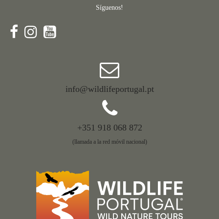
Síguenos!
info@wildlifeportugal.pt
+351 918 068 872
(llamada a la red móvil nacional)