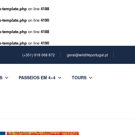
k-template.php
on line
4188
k-template.php
on line
4190
k-template.php
on line
4188
k-template.php
on line
4190
(+351) 918 068 872
geral@wildlifeportugal.pt
S
PASSEIOS EM 4×4
TOURS