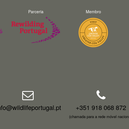
Parceria
Membro
nfo@wildlifeportugal.pt
+351 918 068 872
(chamada para a rede móvel nacion