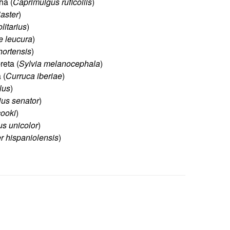
ha (
Caprimulgus ruficollis
)
aster
)
litarius
)
 leucura
)
hortensis
)
reta (
Sylvia melanocephala
)
 (
Curruca iberiae
)
lus
)
ius senator
)
ooki
)
us unicolor
)
r hispaniolensis
)