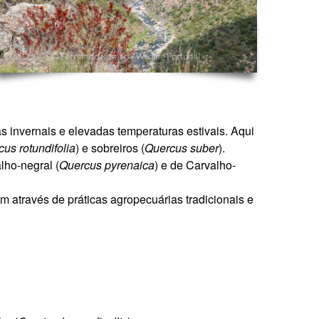
s invernais e elevadas temperaturas estivais. Aqui
us rotundifolia
) e sobreiros (
Quercus suber
).
alho-negral (
Quercus pyrenaica
) e de Carvalho-
através de práticas agropecuárias tradicionais e