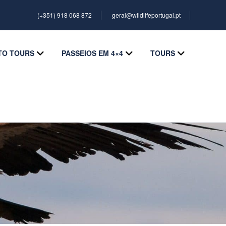
(+351) 918 068 872
geral@wildlifeportugal.pt
TO TOURS
PASSEIOS EM 4×4
TOURS