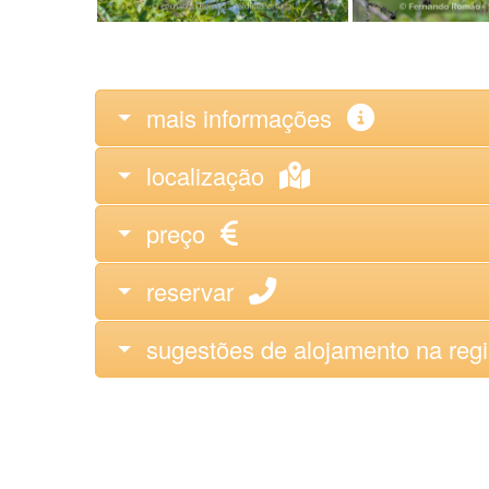
mais informações
localização
preço
reservar
sugestões de alojamento na reg