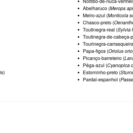
Noitibó-de-nuca-vermel
Abelharuco (
Merops api
Melro-azul (
Monticola so
Chasco-preto (
Oenanthe
Toutinegra-real (
Sylvia 
Toutinegra-de-cabeça-p
Tourinegra-carrasqueira
Papa-figos (
Oriolus orio
Picanço-barreteiro (
Lan
Pêga-azul (
Cyanopica c
is
)
Estorninho-preto (
Sturn
Pardal-espanhol (
Passe