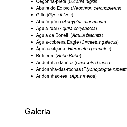
Cegonha-preta (
Ciconia nigra
)
Abutre do Egipto (
Neophron percnopterus
)
Grifo (
Gyps fulvus
)
Abutre-preto (
Aegypius monachus
)
Águia-real (
Aquila chrysaetos
)
Águia de Bonelli (
Aquila fasciata
)
Águia-cobreira Eagle (
Circaetus gallicus
)
Águia-calçada (
Hieraaetus pennatus
)
Bufo-real (
Bubo Bubo
)
Andorinha-dáurica (
Cecropis daurica
)
Andorinha-das-rochas (
Ptyonoprogne rupestr
Andorinhão-real (
Apus melba
)
Galeria