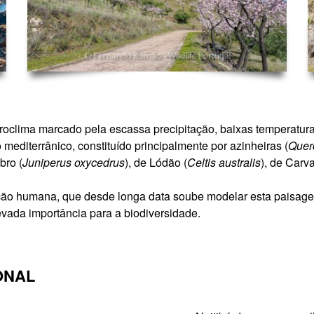
icroclima marcado pela escassa precipitação, baixas temperatura
editerrânico, constituído principalmente por azinheiras (
Querc
bro (
Juniperus oxycedrus
), de Lódão (
Celtis australis
), de Carv
ção humana, que desde longa data soube modelar esta paisagem 
vada importância para a biodiversidade.
ONAL