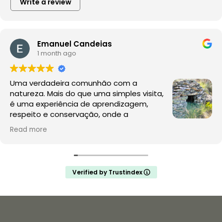
Write a review
Emanuel Candeias
1 month ago
Uma verdadeira comunhão com a
natureza. Mais do que uma simples visita,
é uma experiência de aprendizagem,
respeito e conservação, onde a
observação da fauna e da flora acontece
Read more
no seu habitat natural, sem perturbações.
A Rewilding Portugal mostra que este é o futuro do
turismo de natureza e da conservação. Depois desta
Verified by Trustindex
experiência, a comparação com os jardins zoológicos
é inevitável: enquanto aqui se promove a liberdade, o
conhecimento e a proteção da vida selvagem,
muitos zoológicos continuam a assentar na privação
de liberdade e na exploração de animais para