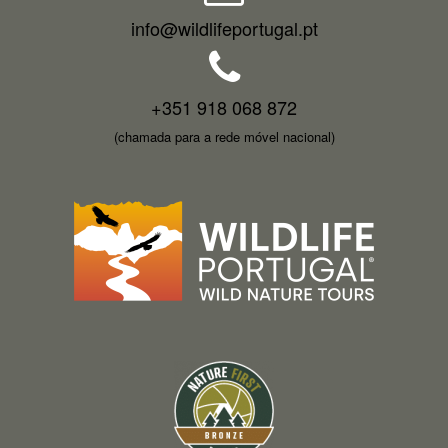
info@wildlifeportugal.pt
+351 918 068 872
(chamada para a rede móvel nacional)