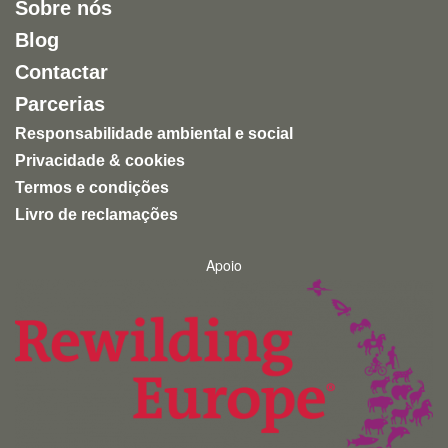
Sobre nós
entretenimento humano.
Blog
Uma experiência inspiradora, autêntica e altamente
Contactar
recomendável para quem quer conhecer a natureza
de forma ética e responsável.
Parcerias
Responsabilidade ambiental e social
Privacidade & cookies
Termos e condições
Livro de reclamações
Apoio