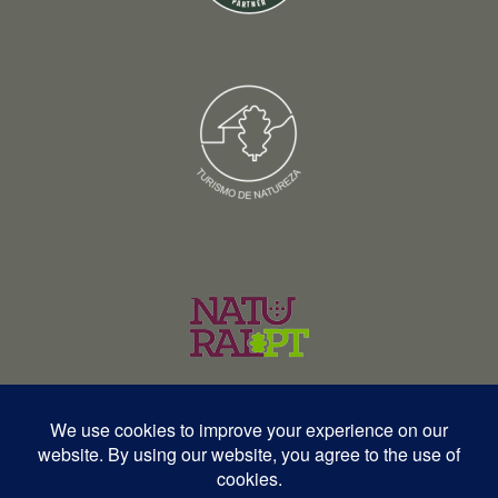
© Copyright 2026 – Wildlife Portugal – Todos os direitos reservados •
RNAVT 12577 | RNAAT 369/2025