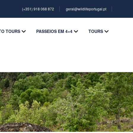
(+351) 918 068 872
geral@wildlifeportugal.pt
TO TOURS
PASSEIOS EM 4×4
TOURS