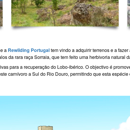
de a
Rewilding Portugal
tem vindo a adquirir terrenos e a faze
s da rara raça Sorraia, que tem feito uma herbivoria natural 
iativas para a recuperação do Lobo-ibérico. O objectivo é prom
ste carnívoro a Sul do Rio Douro, permitindo que esta espéci