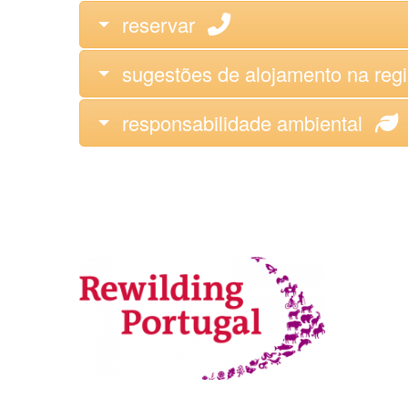
reservar
sugestões de alojamento na reg
responsabilidade ambiental