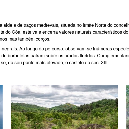
ma aldeia de traços medievais, situada no limite Norte do conce
o Côa, este vale encerra valores naturais característicos do ter
inos mas também corços.
-negrais. Ao longo do percurso, observam-se inúmeras espécies
 de borboletas pairam sobre os prados floridos.
Complementando 
se, do seu ponto mais elevado, o castelo do séc. XIII.