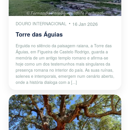
DOURO INTERNACIONAL
16 Jan 2026
Torre das Águias
Erguida no silêncio da paisagem raiana, a Torre das
Águias, em Figueira de Castelo Rodrigo, guarda a
memória de um antigo templo romano e afirma-se
hoje como um dos testemunhos mais singulares da
presença romana no interior do país. As suas ruínas,
solenes e intemporais, emergem num cenário aberto,
onde a história dialoga com a [...]