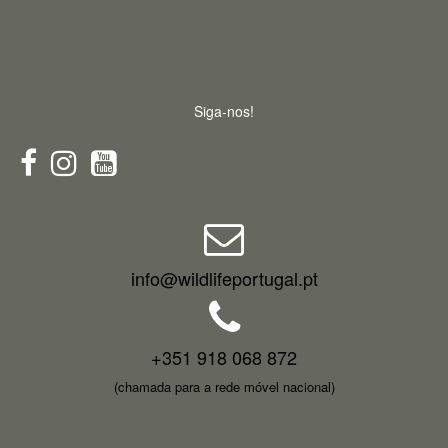
Siga-nos!
info@wildlifeportugal.pt
+351 918 068 872
(chamada para a rede móvel nacional)