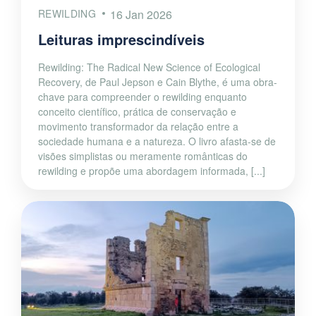
REWILDING
16 Jan 2026
Leituras imprescindíveis
Rewilding: The Radical New Science of Ecological
Recovery, de Paul Jepson e Cain Blythe, é uma obra-
chave para compreender o rewilding enquanto
conceito científico, prática de conservação e
movimento transformador da relação entre a
sociedade humana e a natureza. O livro afasta-se de
visões simplistas ou meramente românticas do
rewilding e propõe uma abordagem informada, [...]