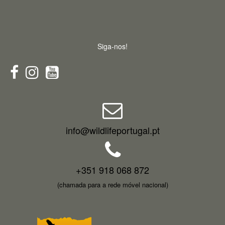
Siga-nos!
info@wildlifeportugal.pt
+351 918 068 872
(chamada para a rede móvel nacional)