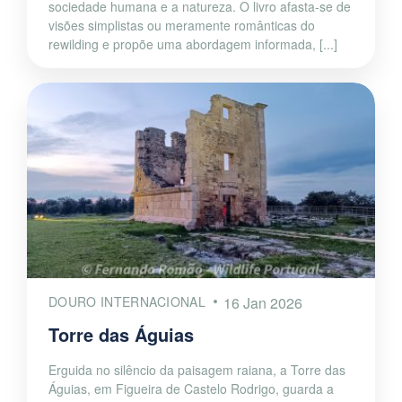
sociedade humana e a natureza. O livro afasta-se de
visões simplistas ou meramente românticas do
rewilding e propõe uma abordagem informada, [...]
DOURO INTERNACIONAL
16 Jan 2026
Torre das Águias
Erguida no silêncio da paisagem raiana, a Torre das
Águias, em Figueira de Castelo Rodrigo, guarda a