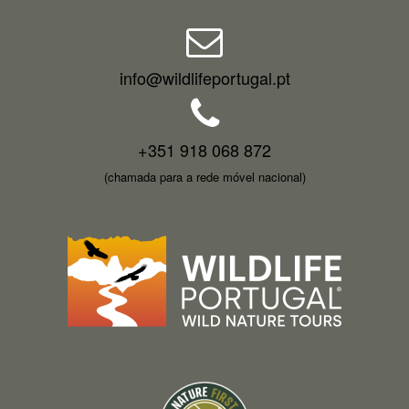
info@wildlifeportugal.pt
+351 918 068 872
(chamada para a rede móvel nacional)