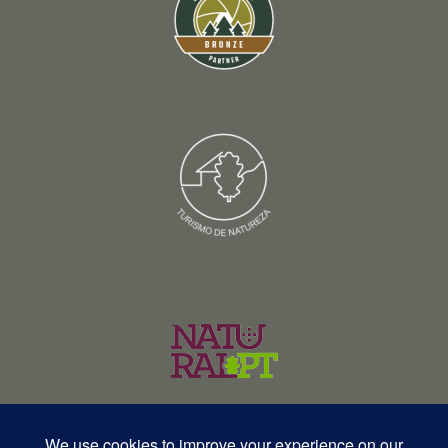
© Copyright 2026 – Wildlife Portugal – Todos os direitos reservados •
RNAVT 12577 | RNAAT 369/2025