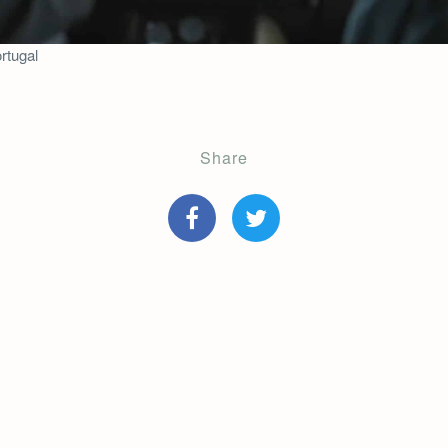
rtugal
Share