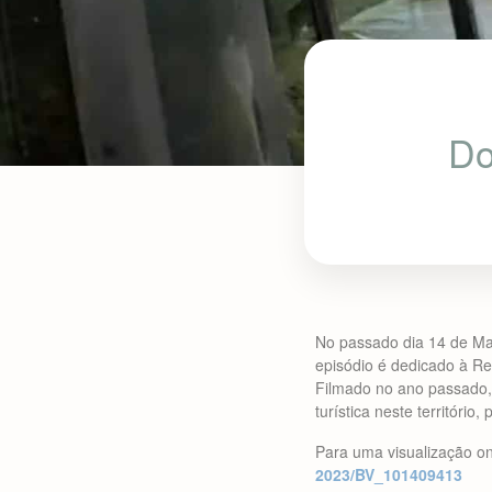
Do
No passado dia 14 de Ma
episódio é dedicado à Re
Filmado no ano passado, 
turística neste territóri
Para uma visualização on
2023/BV_101409413