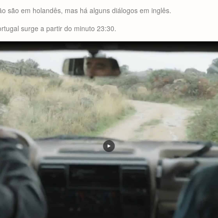
ão são em holandês, mas há alguns diálogos em inglês.
ortugal surge a partir do minuto 23:30.