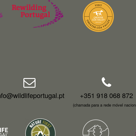
nfo@wildlifeportugal.pt
+351 918 068 872
(chamada para a rede móvel nacion