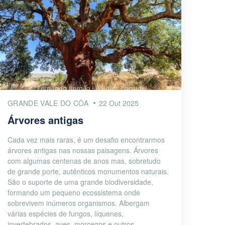
GRANDE VALE DO CÔA
22 Out 2025
Árvores antigas
Cada vez mais raras, é um desafio encontrarmos
árvores antigas nas nossas paisagens. Árvores
com algumas centenas de anos mas, sobretudo
de grande porte, autênticos monumentos naturais.
São o suporte de uma grande biodiversidade,
formando um pequeno ecossistema onde
sobrevivem inúmeros organismos. Albergam
várias espécies de fungos, líquenes,
invertebrados, aves, morcegos e outros