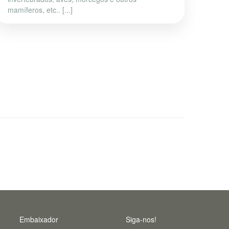
mamíferos, etc.. [...]
Embaixador
Siga-nos!