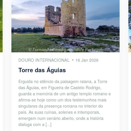
DOURO INTERNACIONAL
16 Jan 2026
Torre das Águias
Erguida no silêncio da paisagem raiana, a Torre
das Águias, em Figueira de Castelo Rodrigo,
guarda a memória de um antigo templo romano e
afirma-se hoje como um dos testemunhos mais
singulares da presença romana no interior do
país. As suas ruínas, solenes e intemporais,
emergem num cenário aberto, onde a história
dialoga com a [...]