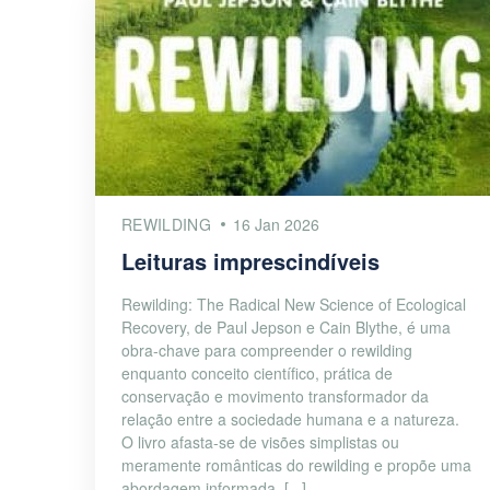
REWILDING
16 Jan 2026
Leituras imprescindíveis
Rewilding: The Radical New Science of Ecological
Recovery, de Paul Jepson e Cain Blythe, é uma
obra-chave para compreender o rewilding
enquanto conceito científico, prática de
conservação e movimento transformador da
relação entre a sociedade humana e a natureza.
O livro afasta-se de visões simplistas ou
meramente românticas do rewilding e propõe uma
abordagem informada, [...]