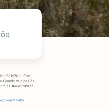
Côa
holandês
NPO 3
. Este
 no Grande Vale do Côa.
nto da sua actividade
-op-reis/14-05-