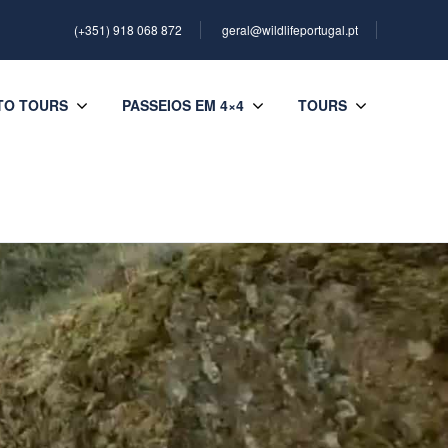
(+351) 918 068 872
geral@wildlifeportugal.pt
TO TOURS
PASSEIOS EM 4×4
TOURS