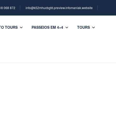
18 068 872
info@k52mhucbgfd.preview.infomaniak.website
TO TOURS
PASSEIOS EM 4×4
TOURS