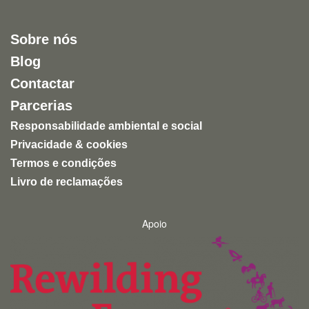
muitos zoológicos continuam a assentar na privação
de liberdade e na exploração de animais para
Sobre nós
entretenimento humano.
Blog
Uma experiência inspiradora, autêntica e altamente
Contactar
recomendável para quem quer conhecer a natureza
de forma ética e responsável.
Parcerias
Responsabilidade ambiental e social
Privacidade & cookies
Termos e condições
Livro de reclamações
Apoio