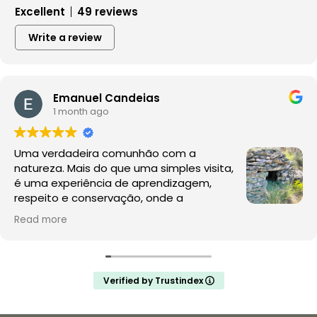
Excellent
49 reviews
Write a review
Emanuel Candeias
1 month ago
Uma verdadeira comunhão com a
natureza. Mais do que uma simples visita,
é uma experiência de aprendizagem,
respeito e conservação, onde a
observação da fauna e da flora acontece
Read more
no seu habitat natural, sem perturbações.
A Rewilding Portugal mostra que este é o futuro do
turismo de natureza e da conservação. Depois desta
Verified by Trustindex
experiência, a comparação com os jardins zoológicos
é inevitável: enquanto aqui se promove a liberdade, o
conhecimento e a proteção da vida selvagem,