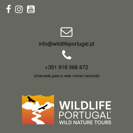
info@wildlifeportugal.pt
+351 918 068 872
(chamada para a rede móvel nacional)