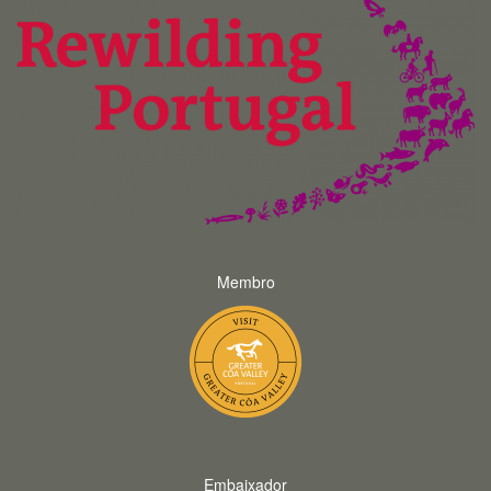
Membro
Embaixador