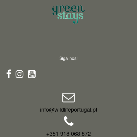
Siga-nos!
info@wildlifeportugal.pt
+351 918 068 872