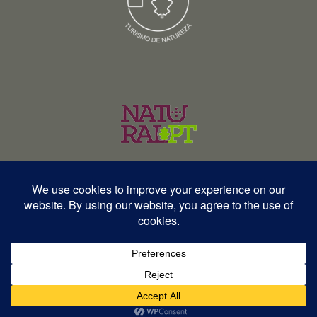
© Copyright 2026 – Wildlife Portugal – Todos os direitos reservados •
RNAVT 12577 | RNAAT 369/2025
English
Español
Português