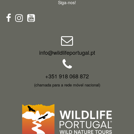
Siga-nos!
info@wildlifeportugal.pt
+351 918 068 872
(chamada para a rede móvel nacional)