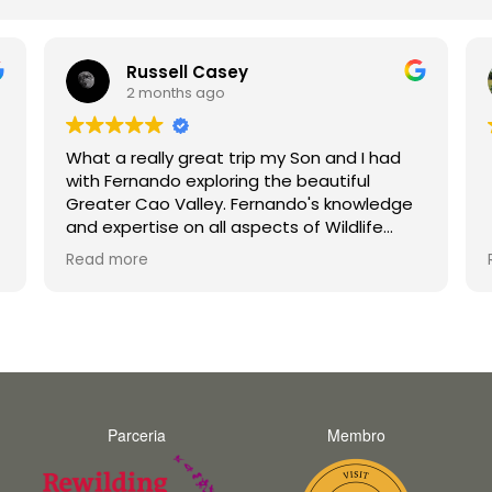
Russell Casey
2 months ago
What a really great trip my Son and I had
with Fernando exploring the beautiful
Greater Cao Valley. Fernando's knowledge
and expertise on all aspects of Wildlife
were second to none. His enthusiasm is
Read more
infectious and he made the trip a joy for
both myself and my teenage son
unforgettable. Thank you Fernando and
hopefully we will do a trip with you again in
the future.
Parceria
Membro