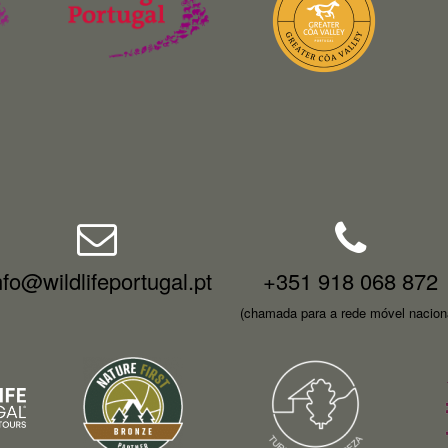
nfo@wildlifeportugal.pt
+351 918 068 872
(chamada para a rede móvel nacion