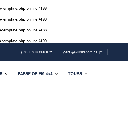
k-template.php
on line
4188
k-template.php
on line
4190
k-template.php
on line
4188
k-template.php
on line
4190
(+351) 918 068 872
geral@wildlifeportugal.pt
S
PASSEIOS EM 4×4
TOURS