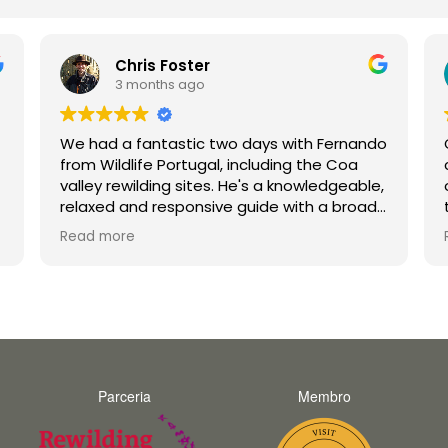
Chris Foster
3 months ago
We had a fantastic two days with Fernando
from Wildlife Portugal, including the Coa
valley rewilding sites. He's a knowledgeable,
relaxed and responsive guide with a broad
range of interests. Perfect for getting to
Read more
know the real Portugal, visiting sites that we
tourists would never find on our own or
would not be able to access. Highly
recommended!
Parceria
Membro