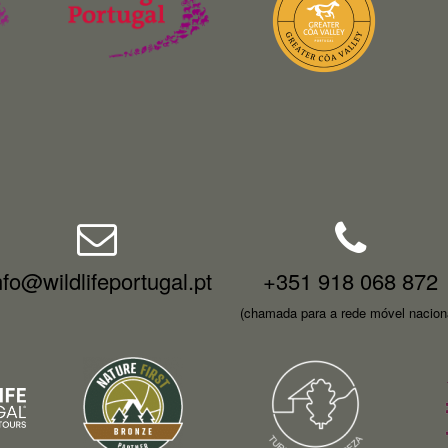
nfo@wildlifeportugal.pt
+351 918 068 872
(chamada para a rede móvel nacion