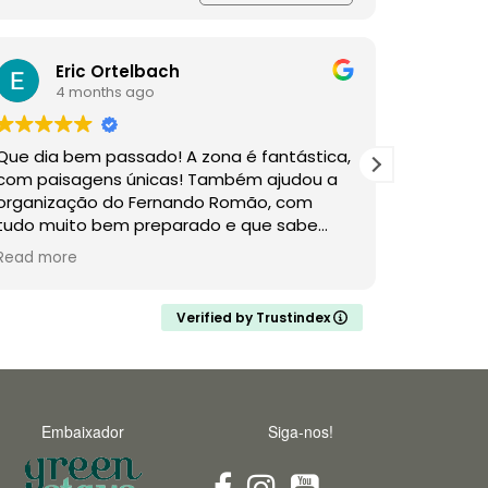
Eric Ortelbach
P
4 months ago
4
Que dia bem passado! A zona é fantástica,
com paisagens únicas! Também ajudou a
organização do Fernando Romão, com
tudo muito bem preparado e que sabe
muito sobre a região, a natureza e as aves
Tivemos 
Read more
Read mor
em particular! A empatia com que fomos
Portugal
recebidos é de também de sublinhar, pois
da visit
fez com que fosse muito fácil para nós e
conhecer
Verified by Trustindex
para o nosso pequeno de 7 anos que não
impressi
para de falar na experiência! Certamente a
inúmeras
repetir e brevemente.
experiên
enriquec
Embaixador
Siga-nos!
Um agrad
Fernand