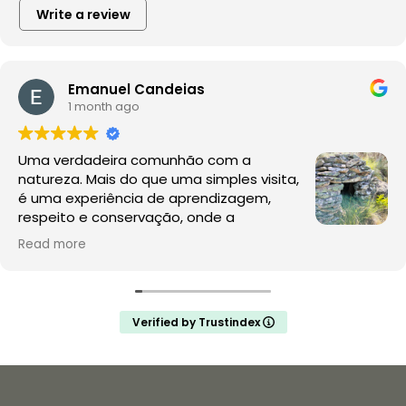
Write a review
Emanuel Candeias
1 month ago
Uma verdadeira comunhão com a
natureza. Mais do que uma simples visita,
é uma experiência de aprendizagem,
respeito e conservação, onde a
observação da fauna e da flora acontece
Read more
no seu habitat natural, sem perturbações.
A Rewilding Portugal mostra que este é o futuro do
turismo de natureza e da conservação. Depois desta
Verified by Trustindex
experiência, a comparação com os jardins zoológicos
é inevitável: enquanto aqui se promove a liberdade, o
conhecimento e a proteção da vida selvagem,
muitos zoológicos continuam a assentar na privação
de liberdade e na exploração de animais para