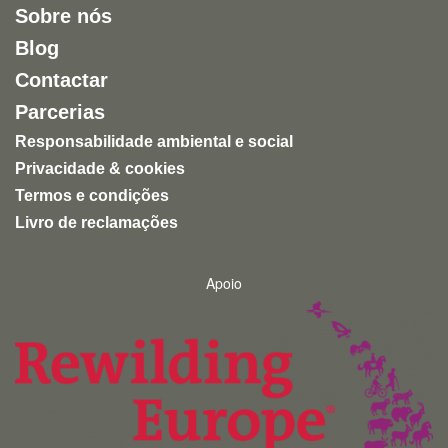
Sobre nós
entretenimento humano.
Blog
Uma experiência inspiradora, autêntica e altamente
Contactar
recomendável para quem quer conhecer a natureza
de forma ética e responsável.
Parcerias
Responsabilidade ambiental e social
Privacidade & cookies
Termos e condições
Livro de reclamações
Apoio