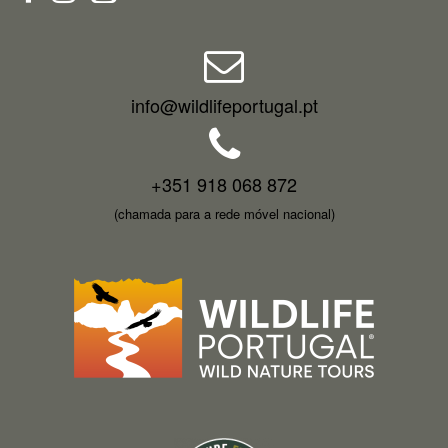
info@wildlifeportugal.pt
+351 918 068 872
(chamada para a rede móvel nacional)