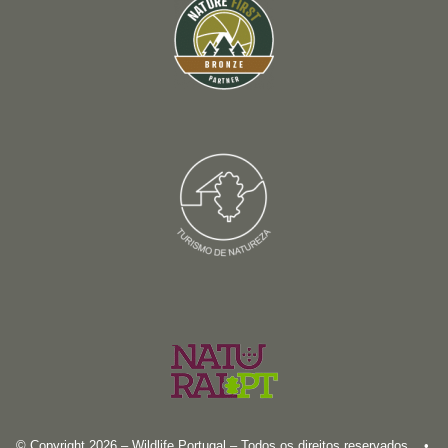
© Copyright 2026 – Wildlife Portugal – Todos os direitos reservados •