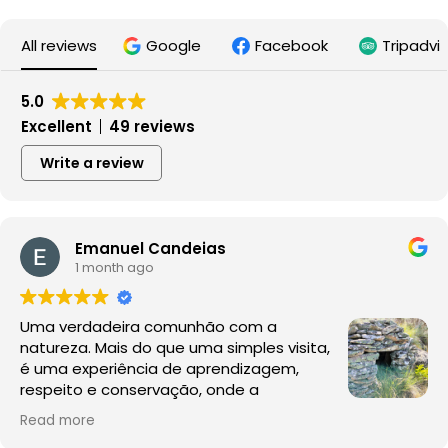
All reviews
Google
Facebook
Tripadvi
5.0
Excellent
49 reviews
Write a review
Emanuel Candeias
1 month ago
Uma verdadeira comunhão com a
natureza. Mais do que uma simples visita,
é uma experiência de aprendizagem,
respeito e conservação, onde a
observação da fauna e da flora acontece
Read more
no seu habitat natural, sem perturbações.