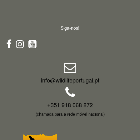
Siga-nos!
info@wildlifeportugal.pt
+351 918 068 872
(chamada para a rede móvel nacional)