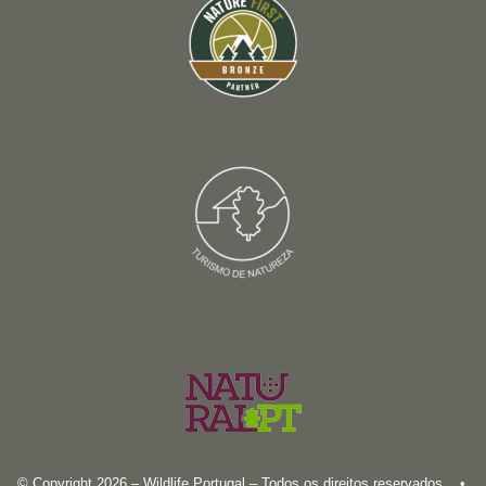
© Copyright 2026 – Wildlife Portugal – Todos os direitos reservados •