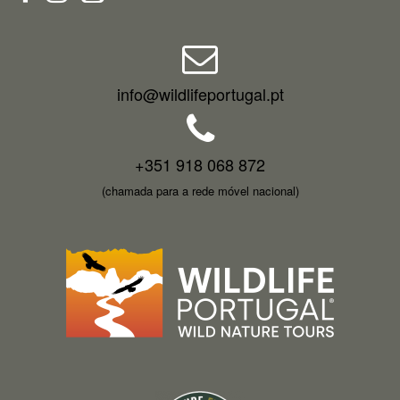
info@wildlifeportugal.pt
+351 918 068 872
(chamada para a rede móvel nacional)