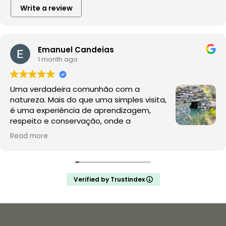
Write a review
Emanuel Candeias
1 month ago
Uma verdadeira comunhão com a
natureza. Mais do que uma simples visita,
é uma experiência de aprendizagem,
respeito e conservação, onde a
observação da fauna e da flora acontece
Read more
no seu habitat natural, sem perturbações.
A Rewilding Portugal mostra que este é o futuro do
turismo de natureza e da conservação. Depois desta
Verified by Trustindex
experiência, a comparação com os jardins zoológicos
é inevitável: enquanto aqui se promove a liberdade, o
conhecimento e a proteção da vida selvagem,
muitos zoológicos continuam a assentar na privação
de liberdade e na exploração de animais para