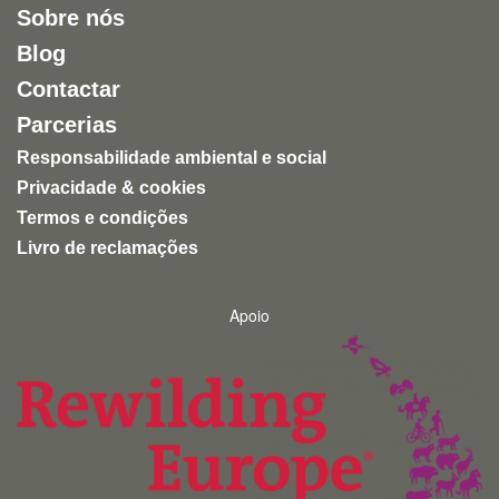
Sobre nós
entretenimento humano.
Blog
Uma experiência inspiradora, autêntica e altamente
Contactar
recomendável para quem quer conhecer a natureza
de forma ética e responsável.
Parcerias
Responsabilidade ambiental e social
Privacidade & cookies
Termos e condições
Livro de reclamações
Apoio