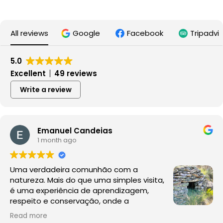
All reviews
Google
Facebook
Tripadvi
5.0
Excellent
49 reviews
Write a review
Emanuel Candeias
1 month ago
Uma verdadeira comunhão com a
natureza. Mais do que uma simples visita,
é uma experiência de aprendizagem,
respeito e conservação, onde a
observação da fauna e da flora acontece
Read more
no seu habitat natural, sem perturbações.