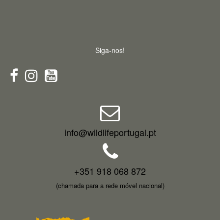
Siga-nos!
info@wildlifeportugal.pt
+351 918 068 872
(chamada para a rede móvel nacional)