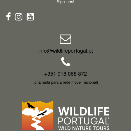
Siga-nos!
info@wildlifeportugal.pt
+351 918 068 872
(chamada para a rede móvel nacional)