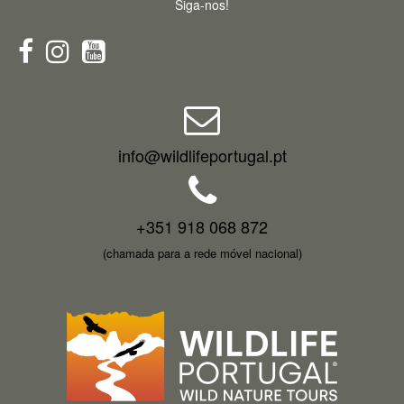
Siga-nos!
info@wildlifeportugal.pt
+351 918 068 872
(chamada para a rede móvel nacional)