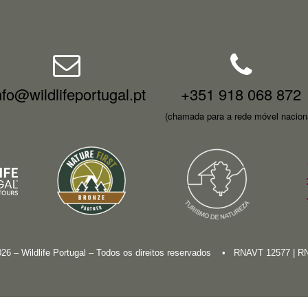
nfo@wildlifeportugal.pt
+351 918 068 872
(chamada para a rede móvel nacion
026 – Wildlife Portugal – Todos os direitos reservados • RNAVT 12577 | 