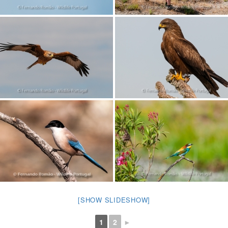
[SHOW SLIDESHOW]
1
2
►