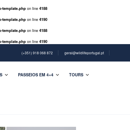
k-template.php
on line
4188
k-template.php
on line
4190
k-template.php
on line
4188
k-template.php
on line
4190
(+351) 918 068 872
geral@wildlifeportugal.pt
S
PASSEIOS EM 4×4
TOURS