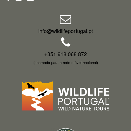
info@wildlifeportugal.pt
+351 918 068 872
(chamada para a rede móvel nacional)