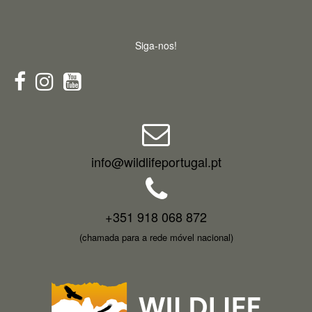
Siga-nos!
info@wildlifeportugal.pt
+351 918 068 872
(chamada para a rede móvel nacional)