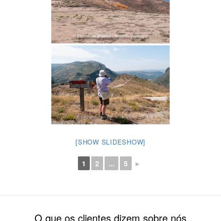
[SHOW SLIDESHOW]
1
2
...
5
►
O que os clientes dizem sobre nós