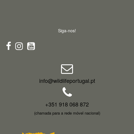
Siga-nos!
info@wildlifeportugal.pt
+351 918 068 872
(chamada para a rede móvel nacional)