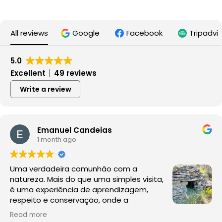
All reviews
Google
Facebook
Tripadvi
5.0
Excellent
49 reviews
Write a review
Emanuel Candeias
1 month ago
Uma verdadeira comunhão com a
natureza. Mais do que uma simples visita,
é uma experiência de aprendizagem,
respeito e conservação, onde a
observação da fauna e da flora acontece
Read more
no seu habitat natural, sem perturbações.