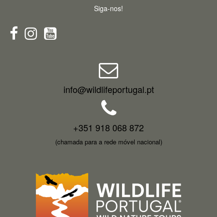
Siga-nos!
info@wildlifeportugal.pt
+351 918 068 872
(chamada para a rede móvel nacional)