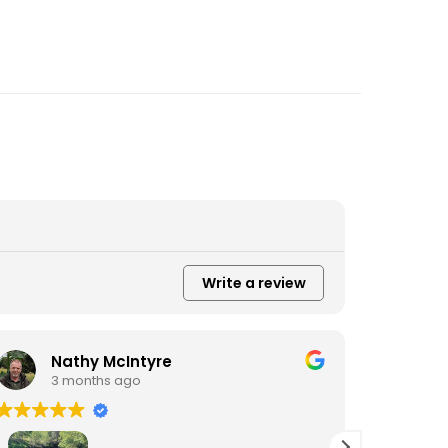
Write a review
Nathy McIntyre
D
3 months ago
3
Fiz um p