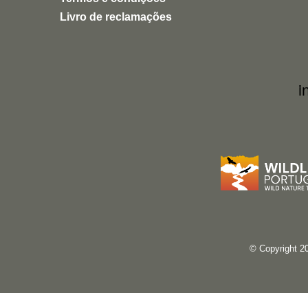
Uma experiência inspiradora, autêntica e
Livro de reclamações
altamente recomendável para quem quer
conhecer a natureza de forma ética e
responsável.
i
© Copyright 2