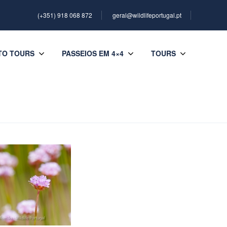
(+351) 918 068 872
geral@wildlifeportugal.pt
TO TOURS
PASSEIOS EM 4×4
TOURS