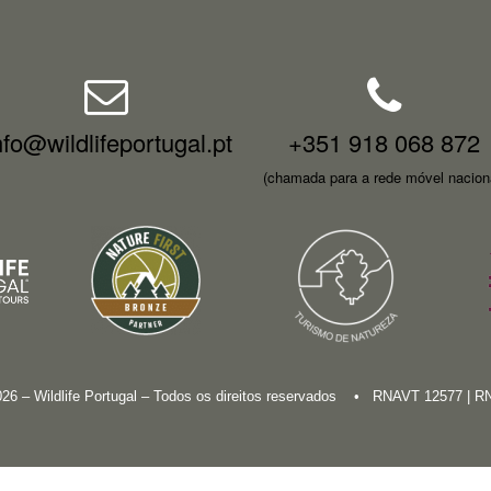
nfo@wildlifeportugal.pt
+351 918 068 872
(chamada para a rede móvel nacion
026 – Wildlife Portugal – Todos os direitos reservados • RNAVT 12577 | 