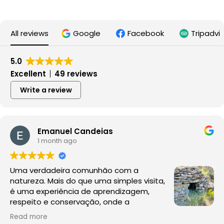
All reviews
Google
Facebook
Tripadvi
5.0
Excellent
49 reviews
Write a review
Emanuel Candeias
1 month ago
Uma verdadeira comunhão com a
natureza. Mais do que uma simples visita,
é uma experiência de aprendizagem,
respeito e conservação, onde a
observação da fauna e da flora acontece
Read more
no seu habitat natural, sem perturbações.