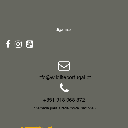
Siga-nos!
info@wildlifeportugal.pt
+351 918 068 872
(chamada para a rede móvel nacional)