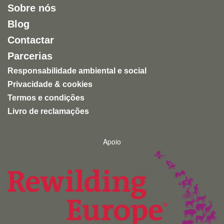
Sobre nós
entretenimento humano.
Blog
Uma experiência inspiradora, autêntica e altamente
Contactar
recomendável para quem quer conhecer a natureza
de forma ética e responsável.
Parcerias
Responsabilidade ambiental e social
Privacidade & cookies
Termos e condições
Livro de reclamações
Apoio