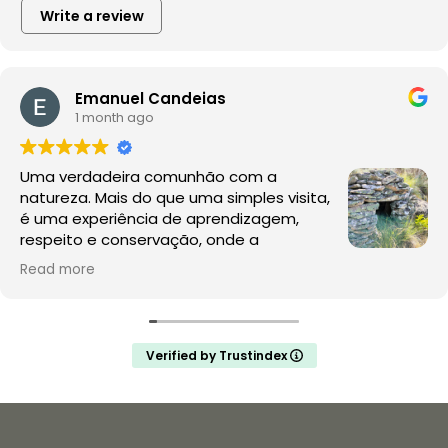
Write a review
Emanuel Candeias
1 month ago
Uma verdadeira comunhão com a
natureza. Mais do que uma simples visita,
é uma experiência de aprendizagem,
respeito e conservação, onde a
observação da fauna e da flora acontece
Read more
no seu habitat natural, sem perturbações.
A Rewilding Portugal mostra que este é o futuro do
turismo de natureza e da conservação. Depois desta
Verified by Trustindex
experiência, a comparação com os jardins zoológicos
é inevitável: enquanto aqui se promove a liberdade, o
conhecimento e a proteção da vida selvagem,
muitos zoológicos continuam a assentar na privação
de liberdade e na exploração de animais para