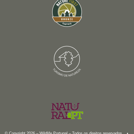
© Copyright 2026 – Wildlife Portugal – Todos os direitos reservados •