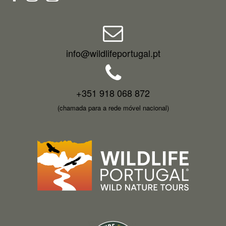
info@wildlifeportugal.pt
+351 918 068 872
(chamada para a rede móvel nacional)