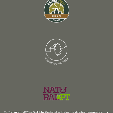
© Copyright 2026 – Wildlife Portugal – Todos os direitos reservados •