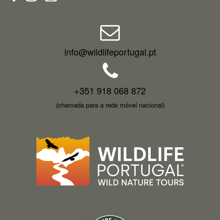
info@wildlifeportugal.pt
+351 918 068 872
(chamada para a rede móvel nacional)