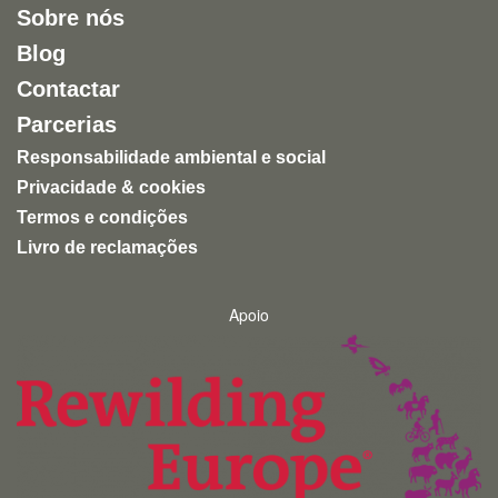
Sobre nós
entretenimento humano.
Blog
Uma experiência inspiradora, autêntica e altamente
Contactar
recomendável para quem quer conhecer a natureza
de forma ética e responsável.
Parcerias
Responsabilidade ambiental e social
Privacidade & cookies
Termos e condições
Livro de reclamações
Apoio