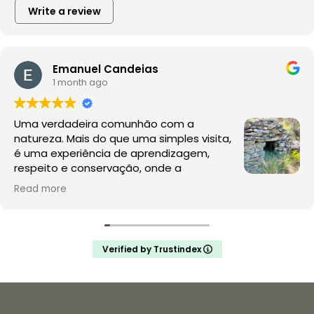
Write a review
Emanuel Candeias
1 month ago
Uma verdadeira comunhão com a
natureza. Mais do que uma simples visita,
é uma experiência de aprendizagem,
respeito e conservação, onde a
observação da fauna e da flora acontece
Read more
no seu habitat natural, sem perturbações.
A Rewilding Portugal mostra que este é o futuro do
turismo de natureza e da conservação. Depois desta
Verified by Trustindex
experiência, a comparação com os jardins zoológicos
é inevitável: enquanto aqui se promove a liberdade, o
conhecimento e a proteção da vida selvagem,
muitos zoológicos continuam a assentar na privação
de liberdade e na exploração de animais para