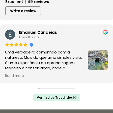
Excellent
49 reviews
Write a review
Emanuel Candeias
1 month ago
Uma verdadeira comunhão com a
natureza. Mais do que uma simples visita,
é uma experiência de aprendizagem,
respeito e conservação, onde a
observação da fauna e da flora acontece
Read more
no seu habitat natural, sem perturbações.
A Rewilding Portugal mostra que este é o futuro do
turismo de natureza e da conservação. Depois desta
Verified by Trustindex
experiência, a comparação com os jardins zoológicos
é inevitável: enquanto aqui se promove a liberdade, o
conhecimento e a proteção da vida selvagem,