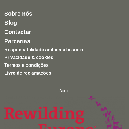
muitos zoológicos continuam a assentar na privação
de liberdade e na exploração de animais para
Sobre nós
entretenimento humano.
Blog
Uma experiência inspiradora, autêntica e altamente
Contactar
recomendável para quem quer conhecer a natureza
de forma ética e responsável.
Parcerias
Responsabilidade ambiental e social
Privacidade & cookies
Termos e condições
Livro de reclamações
Apoio