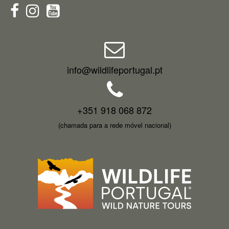
info@wildlifeportugal.pt
+351 918 068 872
(chamada para a rede móvel nacional)