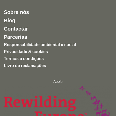
muitos zoológicos continuam a assentar na privação
de liberdade e na exploração de animais para
Sobre nós
entretenimento humano.
Blog
Uma experiência inspiradora, autêntica e altamente
Contactar
recomendável para quem quer conhecer a natureza
de forma ética e responsável.
Parcerias
Responsabilidade ambiental e social
Privacidade & cookies
Termos e condições
Livro de reclamações
Apoio