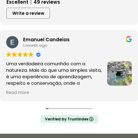
Excellent
49 reviews
Write a review
Emanuel Candeias
1 month ago
Uma verdadeira comunhão com a
natureza. Mais do que uma simples visita,
é uma experiência de aprendizagem,
respeito e conservação, onde a
observação da fauna e da flora acontece
Read more
no seu habitat natural, sem perturbações.
A Rewilding Portugal mostra que este é o futuro do
turismo de natureza e da conservação. Depois desta
Verified by Trustindex
experiência, a comparação com os jardins zoológicos
é inevitável: enquanto aqui se promove a liberdade, o
conhecimento e a proteção da vida selvagem,