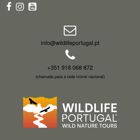
info@wildlifeportugal.pt
+351 918 068 872
(chamada para a rede móvel nacional)