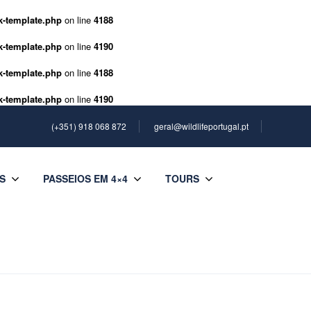
k-template.php
on line
4188
k-template.php
on line
4190
k-template.php
on line
4188
k-template.php
on line
4190
(+351) 918 068 872
geral@wildlifeportugal.pt
S
PASSEIOS EM 4×4
TOURS