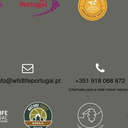
nfo@wildlifeportugal.pt
+351 918 068 872
(chamada para a rede móvel nacion