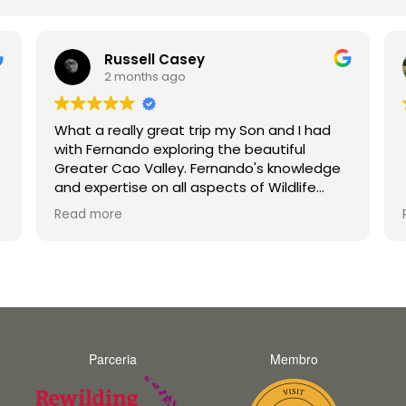
Russell Casey
2 months ago
What a really great trip my Son and I had
with Fernando exploring the beautiful
Greater Cao Valley. Fernando's knowledge
and expertise on all aspects of Wildlife
were second to none. His enthusiasm is
Read more
infectious and he made the trip a joy for
both myself and my teenage son
unforgettable. Thank you Fernando and
hopefully we will do a trip with you again in
the future.
Parceria
Membro