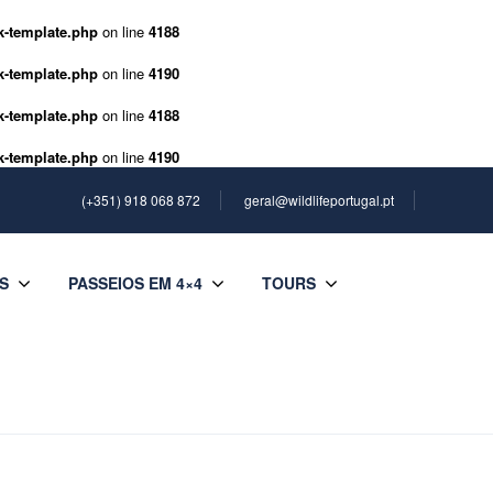
k-template.php
on line
4188
k-template.php
on line
4190
k-template.php
on line
4188
k-template.php
on line
4190
(+351) 918 068 872
geral@wildlifeportugal.pt
S
PASSEIOS EM 4×4
TOURS