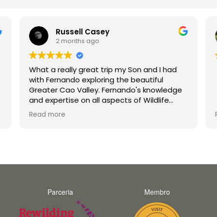
Russell Casey
2 months ago
What a really great trip my Son and I had
with Fernando exploring the beautiful
Greater Cao Valley. Fernando's knowledge
and expertise on all aspects of Wildlife
were second to none. His enthusiasm is
Read more
infectious and he made the trip a joy for
both myself and my teenage son
unforgettable. Thank you Fernando and
hopefully we will do a trip with you again in
the future.
Parceria
Membro