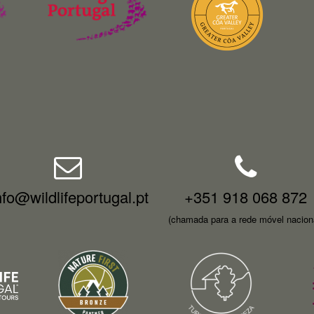
nfo@wildlifeportugal.pt
+351 918 068 872
(chamada para a rede móvel nacion