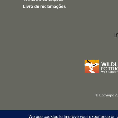
Uma experiência inspiradora, autêntica e
Livro de reclamações
altamente recomendável para quem quer
conhecer a natureza de forma ética e
responsável.
i
© Copyright 2