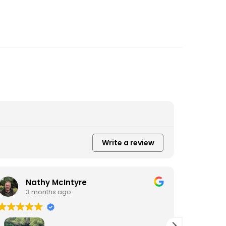
Write a review
Nathy McIntyre
D
3 months ago
3
Fiz um p