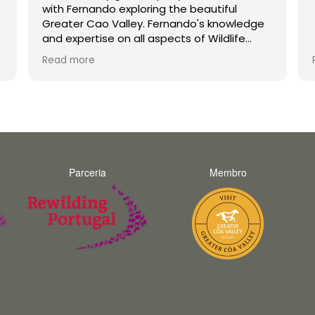
with Fernando exploring the beautiful
Greater Cao Valley. Fernando's knowledge
and expertise on all aspects of Wildlife
were second to none. His enthusiasm is
Read more
infectious and he made the trip a joy for
both myself and my teenage son
unforgettable. Thank you Fernando and
hopefully we will do a trip with you again in
the future.
Parceria
Membro