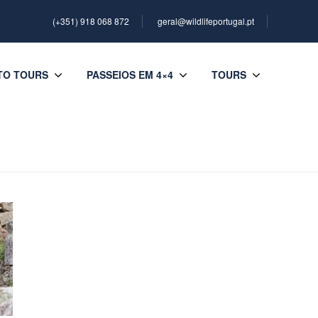
(+351) 918 068 872
geral@wildlifeportugal.pt
TO TOURS
PASSEIOS EM 4×4
TOURS