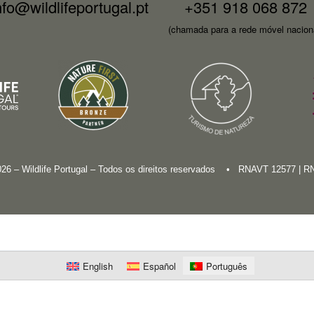
nfo@wildlifeportugal.pt
+351 918 068 872
(chamada para a rede móvel nacion
026 – Wildlife Portugal – Todos os direitos reservados • RNAVT 12577 | 
English
Español
Português