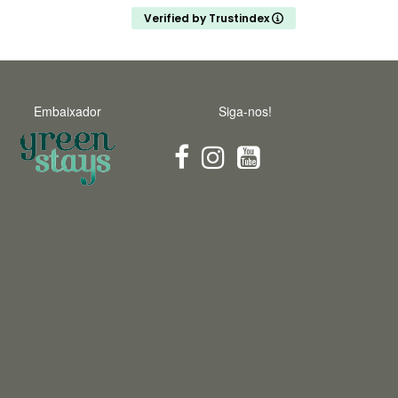
explains everything. His interest and love for
Verified by Trustindex
nature is infectious
Embaixador
Siga-nos!