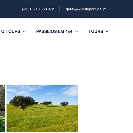
(+351) 918 068 872
geral@wildlifeportugal.pt
TO TOURS
PASSEIOS EM 4×4
TOURS