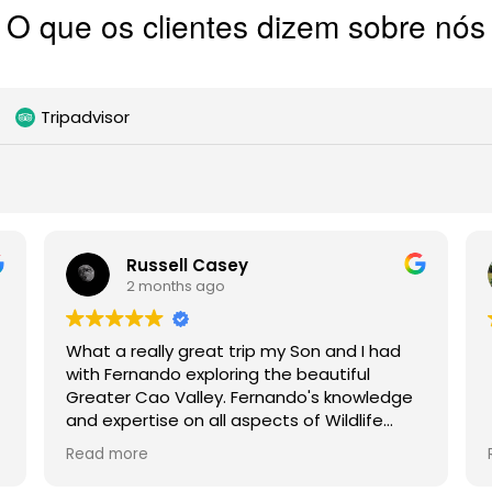
O que os clientes dizem sobre nós
Tripadvisor
Russell Casey
2 months ago
What a really great trip my Son and I had
with Fernando exploring the beautiful
Greater Cao Valley. Fernando's knowledge
and expertise on all aspects of Wildlife
were second to none. His enthusiasm is
Read more
infectious and he made the trip a joy for
both myself and my teenage son