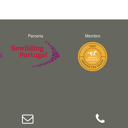
unforgettable. Thank you Fernando and
hopefully we will do a trip with you again in
the future.
Parceria
Membro