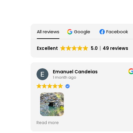
All reviews
Google
Facebook
Excellent
5.0
49 reviews
Emanuel Candeias
1 month ago
Uma verdadeira comunhão com a
Read more
natureza. Mais do que uma simples visita, é
uma experiência de aprendizagem,