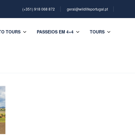
(+351) 918 068 872
geral@wildlifeportugal.pt
TO TOURS
PASSEIOS EM 4×4
TOURS