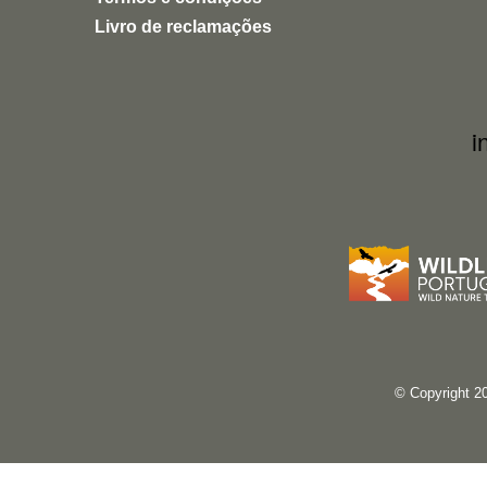
Uma experiência inspiradora, autêntica e
Livro de reclamações
altamente recomendável para quem quer
conhecer a natureza de forma ética e
responsável.
i
© Copyright 2