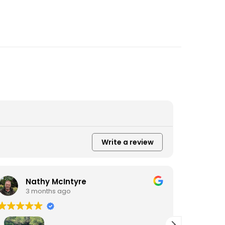
Write a review
Nathy McIntyre
D
3 months ago
3
Fiz um p