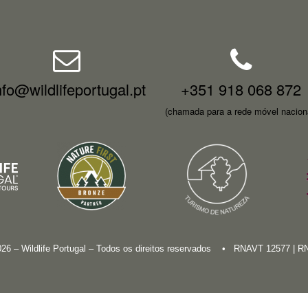
nfo@wildlifeportugal.pt
+351 918 068 872
(chamada para a rede móvel nacion
026 – Wildlife Portugal – Todos os direitos reservados • RNAVT 12577 | 