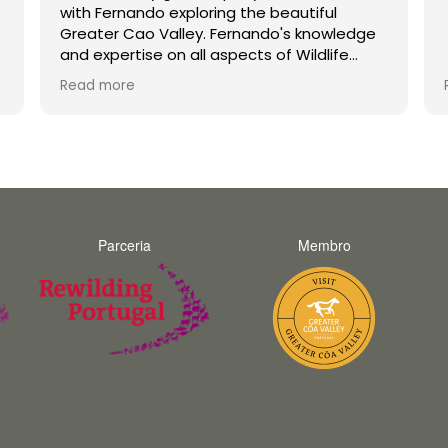
with Fernando exploring the beautiful
Greater Cao Valley. Fernando's knowledge
and expertise on all aspects of Wildlife
were second to none. His enthusiasm is
Read more
infectious and he made the trip a joy for
both myself and my teenage son
unforgettable. Thank you Fernando and
hopefully we will do a trip with you again in
the future.
Parceria
Membro