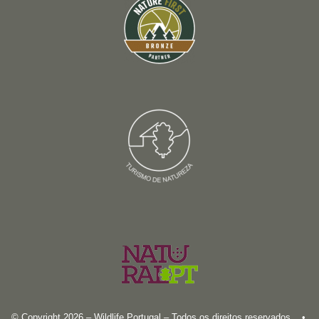
© Copyright 2026 – Wildlife Portugal – Todos os direitos reservados •