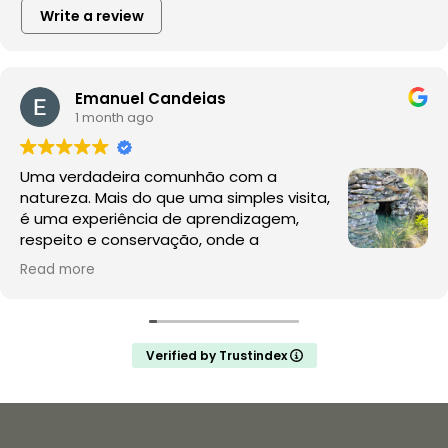
Write a review
Emanuel Candeias
1 month ago
Uma verdadeira comunhão com a
natureza. Mais do que uma simples visita,
é uma experiência de aprendizagem,
respeito e conservação, onde a
observação da fauna e da flora acontece
Read more
no seu habitat natural, sem perturbações.
A Rewilding Portugal mostra que este é o futuro do
turismo de natureza e da conservação. Depois desta
Verified by Trustindex
experiência, a comparação com os jardins zoológicos
é inevitável: enquanto aqui se promove a liberdade, o
conhecimento e a proteção da vida selvagem,
muitos zoológicos continuam a assentar na privação
de liberdade e na exploração de animais para