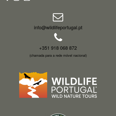
info@wildlifeportugal.pt
+351 918 068 872
(chamada para a rede móvel nacional)