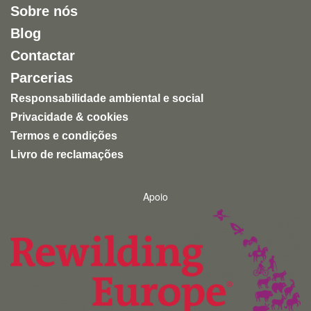
Sobre nós
entretenimento humano.
Blog
Uma experiência inspiradora, autêntica e altamente
Contactar
recomendável para quem quer conhecer a natureza
de forma ética e responsável.
Parcerias
Responsabilidade ambiental e social
Privacidade & cookies
Termos e condições
Livro de reclamações
Apoio