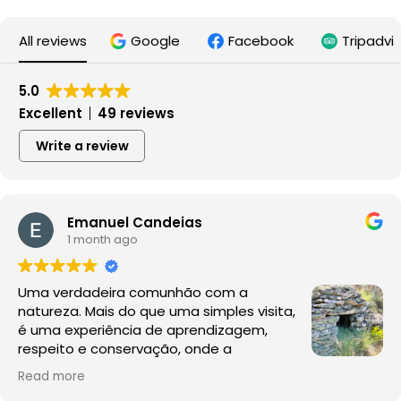
All reviews
Google
Facebook
Tripadvi
5.0
Excellent
49 reviews
Write a review
anuel Candeias
onth ago
adeira comunhão com a
What a r
Mais do que uma simples visita,
Fernando
eriência de aprendizagem,
Fernand
e conservação, onde a
Wildlife
o da fauna e da flora acontece
infectio
Read mo
bitat natural, sem perturbações.
and my 