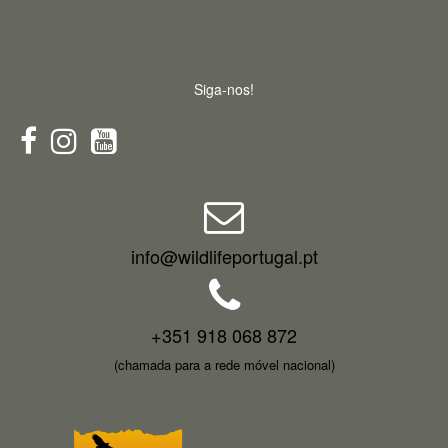
Siga-nos!
info@wildlifeportugal.pt
+351 918 068 872
(chamada para a rede móvel nacional)