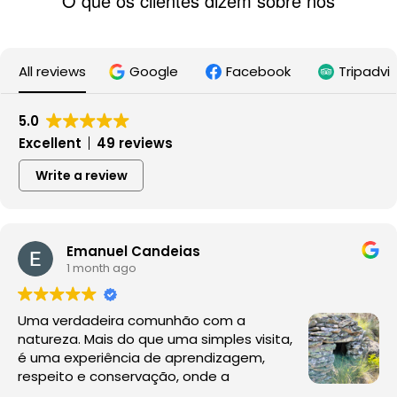
O que os clientes dizem sobre nós
All reviews
Google
Facebook
Tripadvi
5.0
Excellent
49 reviews
Write a review
Emanuel Candeias
1 month ago
Uma verdadeira comunhão com a
natureza. Mais do que uma simples visita,
é uma experiência de aprendizagem,
respeito e conservação, onde a
observação da fauna e da flora acontece