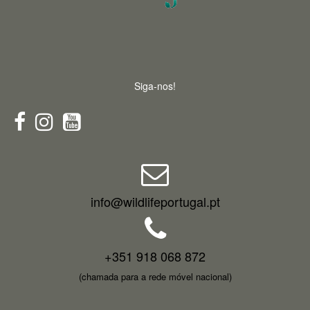
Siga-nos!
info@wildlifeportugal.pt
+351 918 068 872
(chamada para a rede móvel nacional)