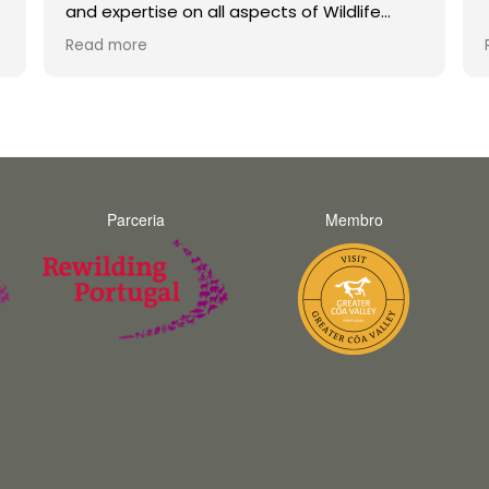
and expertise on all aspects of Wildlife
were second to none. His enthusiasm is
Read more
infectious and he made the trip a joy for
both myself and my teenage son
unforgettable. Thank you Fernando and
hopefully we will do a trip with you again in
the future.
Parceria
Membro