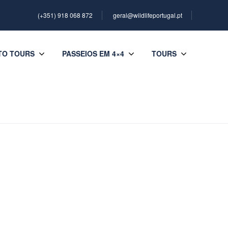
(+351) 918 068 872
geral@wildlifeportugal.pt
TO TOURS
PASSEIOS EM 4×4
TOURS