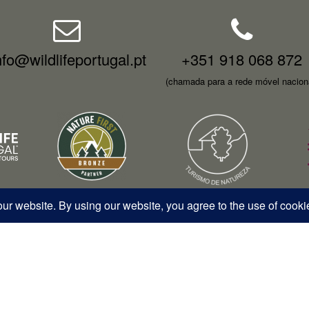
nfo@wildlifeportugal.pt
+351 918 068 872
(chamada para a rede móvel nacion
026 – Wildlife Portugal – Todos os direitos reservados • RNAVT 12577 | 