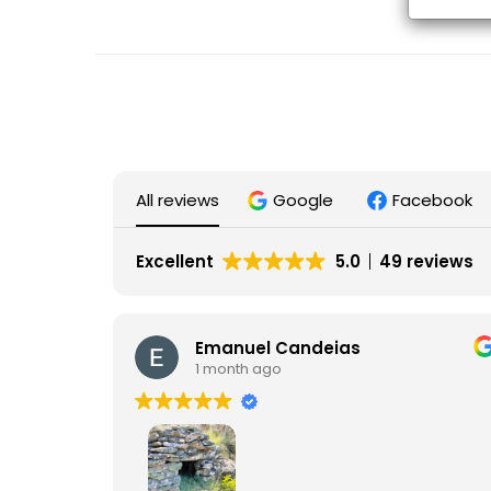
All reviews
Google
Facebook
Excellent
5.0
49 reviews
Emanuel Candeias
1 month ago