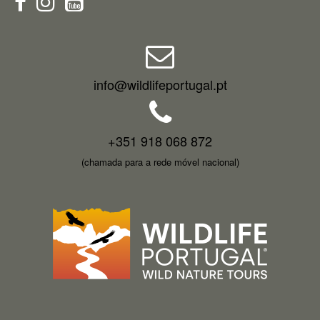
info@wildlifeportugal.pt
+351 918 068 872
(chamada para a rede móvel nacional)