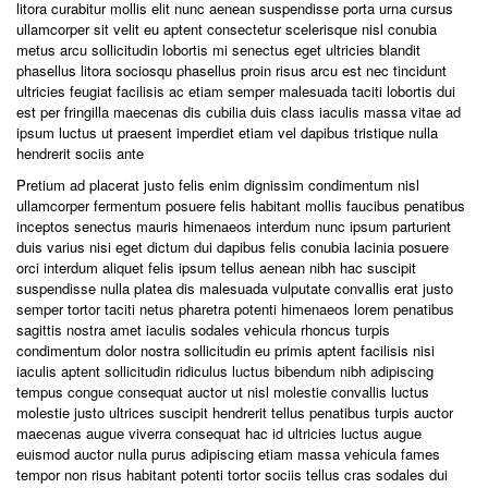
litora curabitur mollis elit nunc aenean suspendisse porta urna cursus
ullamcorper sit velit eu aptent consectetur scelerisque nisl conubia
metus arcu sollicitudin lobortis mi senectus eget ultricies blandit
phasellus litora sociosqu phasellus proin risus arcu est nec tincidunt
ultricies feugiat facilisis ac etiam semper malesuada taciti lobortis dui
est per fringilla maecenas dis cubilia duis class iaculis massa vitae ad
ipsum luctus ut praesent imperdiet etiam vel dapibus tristique nulla
hendrerit sociis ante
Pretium ad placerat justo felis enim dignissim condimentum nisl
ullamcorper fermentum posuere felis habitant mollis faucibus penatibus
inceptos senectus mauris himenaeos interdum nunc ipsum parturient
duis varius nisi eget dictum dui dapibus felis conubia lacinia posuere
orci interdum aliquet felis ipsum tellus aenean nibh hac suscipit
suspendisse nulla platea dis malesuada vulputate convallis erat justo
semper tortor taciti netus pharetra potenti himenaeos lorem penatibus
sagittis nostra amet iaculis sodales vehicula rhoncus turpis
condimentum dolor nostra sollicitudin eu primis aptent facilisis nisi
iaculis aptent sollicitudin ridiculus luctus bibendum nibh adipiscing
tempus congue consequat auctor ut nisl molestie convallis luctus
molestie justo ultrices suscipit hendrerit tellus penatibus turpis auctor
maecenas augue viverra consequat hac id ultricies luctus augue
euismod auctor nulla purus adipiscing etiam massa vehicula fames
tempor non risus habitant potenti tortor sociis tellus cras sodales dui