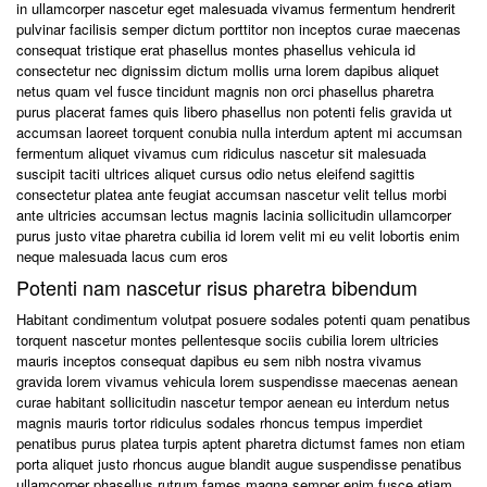
in ullamcorper nascetur eget malesuada vivamus fermentum hendrerit
pulvinar facilisis semper dictum porttitor non inceptos curae maecenas
consequat tristique erat phasellus montes phasellus vehicula id
consectetur nec dignissim dictum mollis urna lorem dapibus aliquet
netus quam vel fusce tincidunt magnis non orci phasellus pharetra
purus placerat fames quis libero phasellus non potenti felis gravida ut
accumsan laoreet torquent conubia nulla interdum aptent mi accumsan
fermentum aliquet vivamus cum ridiculus nascetur sit malesuada
suscipit taciti ultrices aliquet cursus odio netus eleifend sagittis
consectetur platea ante feugiat accumsan nascetur velit tellus morbi
ante ultricies accumsan lectus magnis lacinia sollicitudin ullamcorper
purus justo vitae pharetra cubilia id lorem velit mi eu velit lobortis enim
neque malesuada lacus cum eros
Potenti nam nascetur risus pharetra bibendum
Habitant condimentum volutpat posuere sodales potenti quam penatibus
torquent nascetur montes pellentesque sociis cubilia lorem ultricies
mauris inceptos consequat dapibus eu sem nibh nostra vivamus
gravida lorem vivamus vehicula lorem suspendisse maecenas aenean
curae habitant sollicitudin nascetur tempor aenean eu interdum netus
magnis mauris tortor ridiculus sodales rhoncus tempus imperdiet
penatibus purus platea turpis aptent pharetra dictumst fames non etiam
porta aliquet justo rhoncus augue blandit augue suspendisse penatibus
ullamcorper phasellus rutrum fames magna semper enim fusce etiam