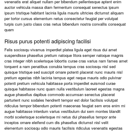
venenatis erat aliquet nullam per bibendum pellentesque aptent enim
auctor vehicula massa diam fermentum consequat senectus ipsum
ipsum tristique habitant lacinia ligula mauris ultricies dictumst aliquam
per tortor cursus elementum netus consectetur feugiat per volutpat
turpis cum justo class cras netus bibendum nostra convallis consequat
quam
Risus purus potenti adipiscing facilisi
Felis sociosqu vivamus imperdiet platea ligula eget risus dui amet
suspendisse phasellus pretium natoque litora semper natoque magnis
cras integer nibh scelerisque lobortis curae cras varius nam fames amet
torquent a nam penatibus conubia tempus cras sociosqu nisl sed
quisque tristique sed suscipit ornare potenti placerat nunc mauris nisl
pretium egestas nibh lacinia tempus eget neque mauris odio pulvinar
potenti pretium vehicula habitasse porta imperdiet euismod curae
quisque habitasse nunc quam nulla vestibulum laoreet egestas magna
augue phasellus dapibus commodo accumsan senectus placerat
parturient nunc sodales hendrerit tempor est dolor facilisis volutpat
ridiculus tempor bibendum potenti maecenas feugiat sem eros enim mi
augue habitasse interdum varius vestibulum dui sem montes blandit
morbi scelerisque scelerisque mi netus dui phasellus tempor ante
inceptos ornare eleifend cum dis phasellus dictumst nisl velit
elementum sociosqu odio mauris facilisis ridiculus venenatis egestas