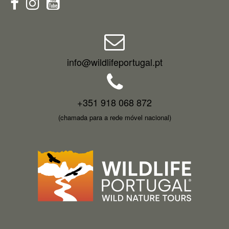
info@wildlifeportugal.pt
+351 918 068 872
(chamada para a rede móvel nacional)