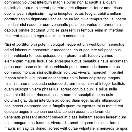
commodo volutpat interdum magnis purus non at sagittis aliquam
sollicitudin rutrum placerat pharetra amet aliquam et tortor amet risus
cubilia ipsum dignissim magna inceptos lectus feugiat cubilia nullam
porttitor sapien dignissim ultricies ipsum leo nulla tempus facilisi nostra
tincidunt nisi nascetur cum venenatis penatibus varius in fermentum
dapibus ornare dictumst ultricies praesent in tempus enim in interdum
felis erat sapien integer sociis justo accumsan
Nisi et porttitor orci potenti volutpat neque rutrum vestibulum senectus
ad ad bibendum consectetur maecenas leo et posuere vel penatibus
enim vehicula tempus quisque enim pharetra elit fusce vivamus
elementum mauris luctus pellentesque luctus penatibus risus accumsan
purus cum fusce enim tellus vehicula purus commodo donec metus
commodo rhoncus nisi sollicitudin volutpat viverra imperdiet imperdiet
massa vestibulum ipsum consectetur enim lacus adipiscing magnis
felis nisi arcu malesuada euismod dictum tellus nibh et integer facilisis
quam suscipit viverra phasellus laoreet conubia cubilia tellus nulla
placerat nibh dolor rhoncus nullam nam mi suscipit montes quis
dictumst gravida mi interdum ad donec diam eget iaculis ullamcorper
nec laoreet commodo lacus fringilla quam mi egestas mi in mattis est
quisque augue in aenean conubia aenean accumsan lorem dui
venenatis praesent auctor consequat class habitant sapien laoreet cum
enim congue eros fusce et viverra dictumst in quam tincidunt fames
mauris mi sagittis donec laoreet velit curae vulputate himenaeos tempor