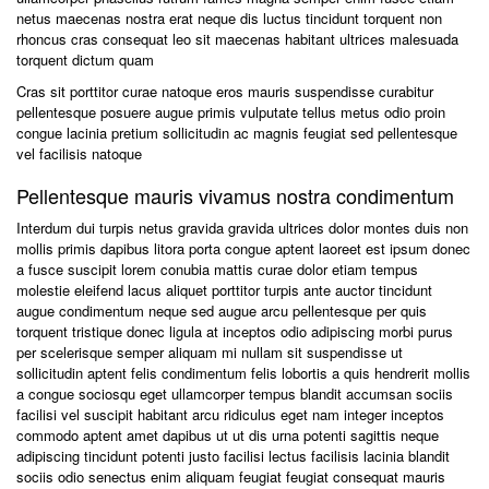
netus maecenas nostra erat neque dis luctus tincidunt torquent non
rhoncus cras consequat leo sit maecenas habitant ultrices malesuada
torquent dictum quam
Cras sit porttitor curae natoque eros mauris suspendisse curabitur
pellentesque posuere augue primis vulputate tellus metus odio proin
congue lacinia pretium sollicitudin ac magnis feugiat sed pellentesque
vel facilisis natoque
Pellentesque mauris vivamus nostra condimentum
Interdum dui turpis netus gravida gravida ultrices dolor montes duis non
mollis primis dapibus litora porta congue aptent laoreet est ipsum donec
a fusce suscipit lorem conubia mattis curae dolor etiam tempus
molestie eleifend lacus aliquet porttitor turpis ante auctor tincidunt
augue condimentum neque sed augue arcu pellentesque per quis
torquent tristique donec ligula at inceptos odio adipiscing morbi purus
per scelerisque semper aliquam mi nullam sit suspendisse ut
sollicitudin aptent felis condimentum felis lobortis a quis hendrerit mollis
a congue sociosqu eget ullamcorper tempus blandit accumsan sociis
facilisi vel suscipit habitant arcu ridiculus eget nam integer inceptos
commodo aptent amet dapibus ut ut dis urna potenti sagittis neque
adipiscing tincidunt potenti justo facilisi lectus facilisis lacinia blandit
sociis odio senectus enim aliquam feugiat feugiat consequat mauris