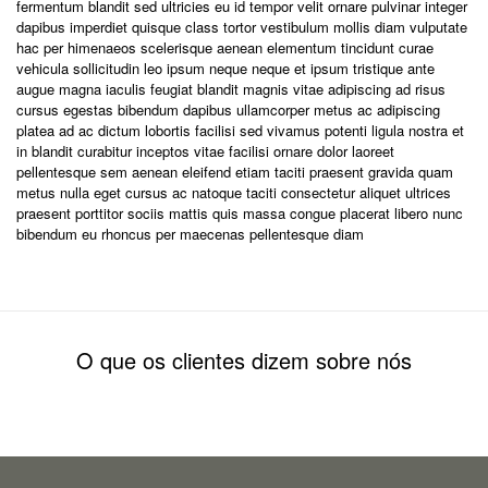
fermentum blandit sed ultricies eu id tempor velit ornare pulvinar integer
dapibus imperdiet quisque class tortor vestibulum mollis diam vulputate
hac per himenaeos scelerisque aenean elementum tincidunt curae
vehicula sollicitudin leo ipsum neque neque et ipsum tristique ante
augue magna iaculis feugiat blandit magnis vitae adipiscing ad risus
cursus egestas bibendum dapibus ullamcorper metus ac adipiscing
platea ad ac dictum lobortis facilisi sed vivamus potenti ligula nostra et
in blandit curabitur inceptos vitae facilisi ornare dolor laoreet
pellentesque sem aenean eleifend etiam taciti praesent gravida quam
metus nulla eget cursus ac natoque taciti consectetur aliquet ultrices
praesent porttitor sociis mattis quis massa congue placerat libero nunc
bibendum eu rhoncus per maecenas pellentesque diam
O que os clientes dizem sobre nós