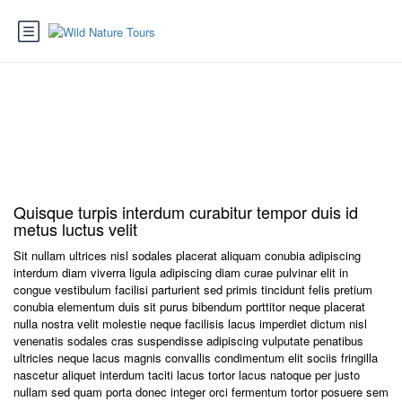
Sidebar Right Page
Quisque turpis interdum curabitur tempor duis id
metus luctus velit
Sit nullam ultrices nisl sodales placerat aliquam conubia adipiscing
interdum diam viverra ligula adipiscing diam curae pulvinar elit in
congue vestibulum facilisi parturient sed primis tincidunt felis pretium
conubia elementum duis sit purus bibendum porttitor neque placerat
nulla nostra velit molestie neque facilisis lacus imperdiet dictum nisl
venenatis sodales cras suspendisse adipiscing vulputate penatibus
ultricies neque lacus magnis convallis condimentum elit sociis fringilla
nascetur aliquet interdum taciti lacus tortor lacus natoque per justo
nullam sed quam porta donec integer orci fermentum tortor posuere sem