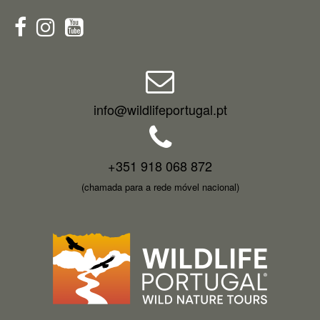
info@wildlifeportugal.pt
+351 918 068 872
(chamada para a rede móvel nacional)