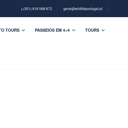
(+351) 918 068 872
geral@wildlifeportugal.pt
TO TOURS
PASSEIOS EM 4×4
TOURS