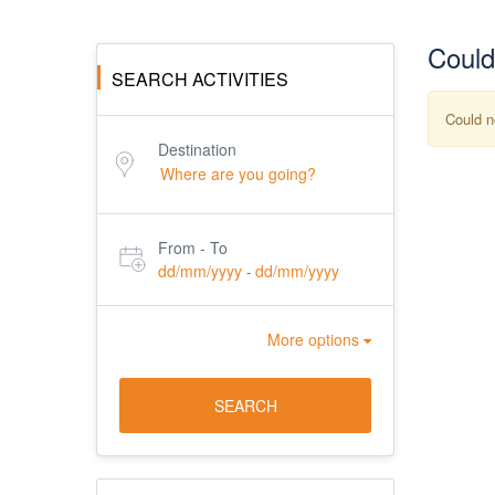
Could 
SEARCH ACTIVITIES
Could no
Destination
From - To
dd/mm/yyyy
dd/mm/yyyy
-
More options
SEARCH