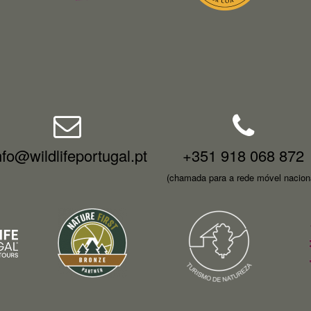
nfo@wildlifeportugal.pt
+351 918 068 872
(chamada para a rede móvel nacion