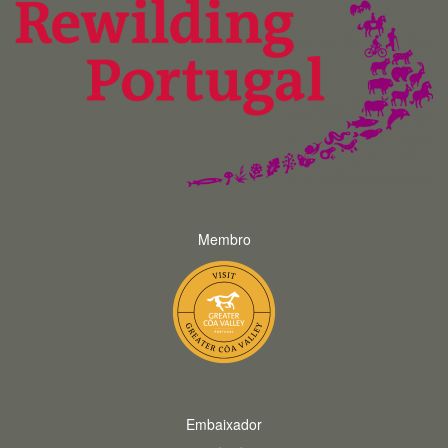
Membro
Embaixador