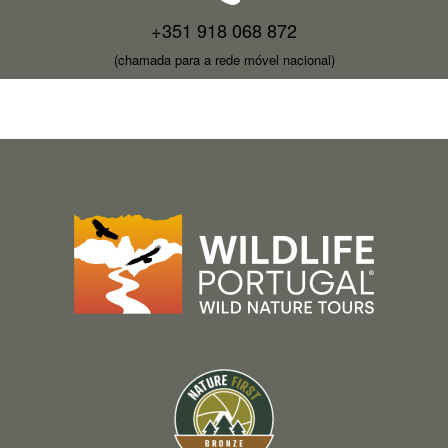
+351 918 068 872
(chamada para a rede móvel nacional)