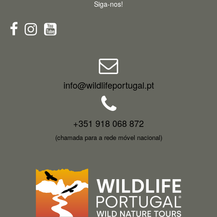
Siga-nos!
info@wildlifeportugal.pt
+351 918 068 872
(chamada para a rede móvel nacional)