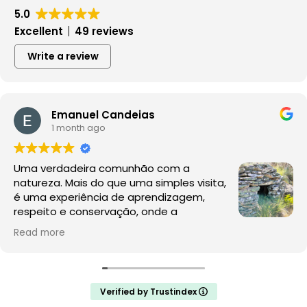
5.0
Excellent
49 reviews
Write a review
Emanuel Candeias
1 month ago
Uma verdadeira comunhão com a
natureza. Mais do que uma simples visita,
é uma experiência de aprendizagem,
respeito e conservação, onde a
observação da fauna e da flora acontece
Read more
no seu habitat natural, sem perturbações.
A Rewilding Portugal mostra que este é o futuro do
turismo de natureza e da conservação. Depois desta
Verified by Trustindex
experiência, a comparação com os jardins zoológicos